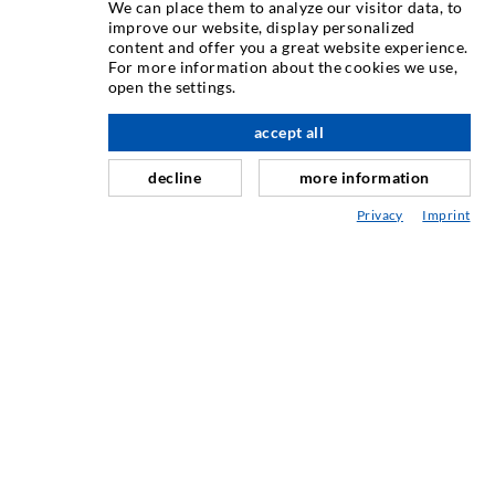
We can place them to analyze our visitor data, to
INJEKTIONSTECHNIK
improve our website, display personalized
content and offer you a great website experience.
For more information about the cookies we use,
Rissinjektion
open the settings.
Horizontalabdichtung
accept all
nach oben
Schleier- & Flächeninjektion
decline
more information
Fugensanierung
Privacy
Imprint
Berg- & Tunnelbau
Ankersysteme
Mix
Injektions- und Mischgeräte
INDUSTRIETECHNIK
Auftragsarbeiten
Entwicklung/Konstruktion