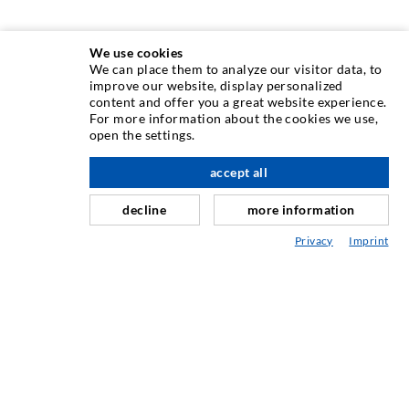
We use cookies
We can place them to analyze our visitor data, to
INJEKTIONSTECHNIK
improve our website, display personalized
content and offer you a great website experience.
For more information about the cookies we use,
Rissinjektion
open the settings.
Horizontalabdichtung
accept all
nach oben
Schleier- & Flächeninjektion
decline
more information
Fugensanierung
Privacy
Imprint
Berg- & Tunnelbau
Ankersysteme
Mix
Injektions- und Mischgeräte
INDUSTRIETECHNIK