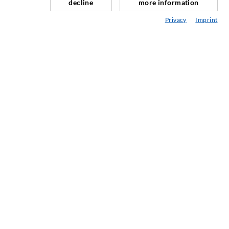
decline
more information
Fugensanierung
Privacy
Imprint
Berg- & Tunnelbau
Ankersysteme
Mix
Injektions- und Mischgeräte
INDUSTRIETECHNIK
Auftragsarbeiten
Entwicklung/Konstruktion
Fertigung
Produkte
Reparaturen
SERVICE