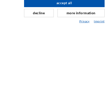
accept all
nach oben
Schleier- & Flächeninjektion
decline
more information
Fugensanierung
Privacy
Imprint
Berg- & Tunnelbau
Ankersysteme
Mix
Injektions- und Mischgeräte
INDUSTRIETECHNIK
Auftragsarbeiten
Entwicklung/Konstruktion
Fertigung
Produkte
Reparaturen