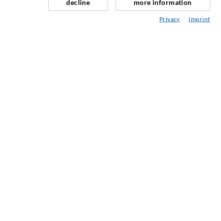
decline
more information
Fugensanierung
Privacy
Imprint
Berg- & Tunnelbau
Ankersysteme
Mix
Injektions- und Mischgeräte
INDUSTRIETECHNIK
Auftragsarbeiten
Entwicklung/Konstruktion
Fertigung
Produkte
Reparaturen
SERVICE