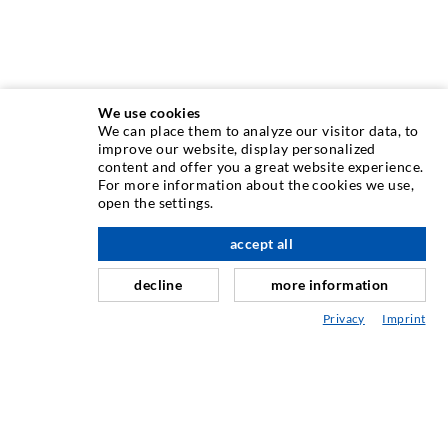
We use cookies
We can place them to analyze our visitor data, to
INJEKTIONSTECHNIK
improve our website, display personalized
content and offer you a great website experience.
For more information about the cookies we use,
Rissinjektion
open the settings.
Horizontalabdichtung
accept all
nach oben
Schleier- & Flächeninjektion
decline
more information
Fugensanierung
Privacy
Imprint
Berg- & Tunnelbau
Ankersysteme
Mix
Injektions- und Mischgeräte