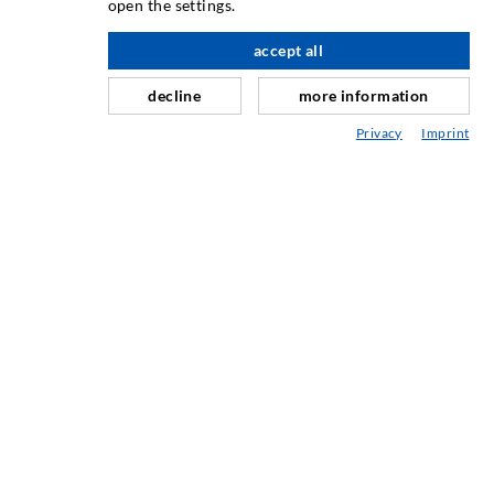
open the settings.
Horizontalabdichtung
accept all
nach oben
Schleier- & Flächeninjektion
decline
more information
Fugensanierung
Privacy
Imprint
Berg- & Tunnelbau
Ankersysteme
Mix
Injektions- und Mischgeräte
INDUSTRIETECHNIK
Auftragsarbeiten
Entwicklung/Konstruktion
Fertigung
Produkte