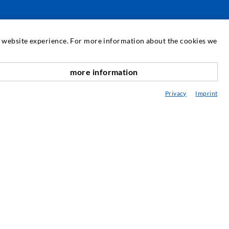
SERVICE
at website experience. For more information about the cookies we
ediathek
more information
nach oben
eratung / Planung / Ausführung
Privacy
Imprint
ebraucht- & Mietmaschinen
achseminare
njektions-ABC
ewsletter