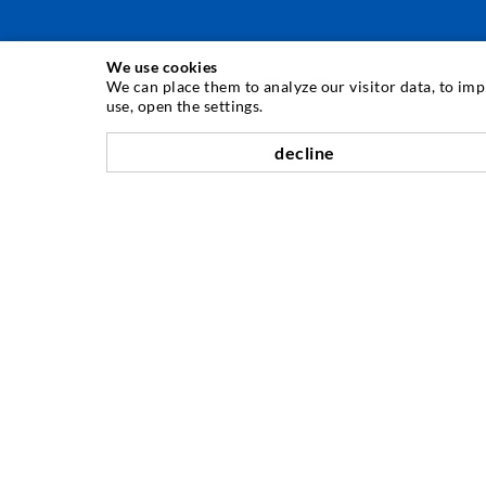
We use cookies
INJEKTIONSTECHNIK
We can place them to analyze our visitor data, to im
use, open the settings.
Rissinjektion
decline
Horizontalabdichtung
Schleier- & Flächeninjektion
Fugensanierung
Berg- & Tunnelbau
Ankersysteme
Mix
Injektions- und Mischgeräte
UNTERNEHMEN