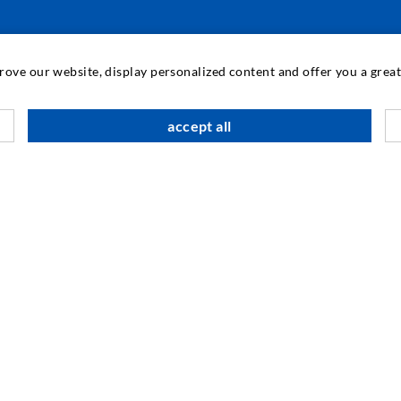
INDUSTRIETECHNIK
prove our website, display personalized content and offer you a gre
Auftragsarbeiten
M
accept all
Entwicklung/Konstruktion
B
Fertigung
G
Produkte
F
Reparaturen
I
N
SOCIAL MEDIA