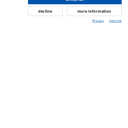
nach oben
Schleier- & Flächeninjektion
decline
more information
Fugensanierung
Privacy
Imprint
Berg- & Tunnelbau
Ankersysteme
Mix
Injektions- und Mischgeräte
INDUSTRIETECHNIK
Auftragsarbeiten
Entwicklung/Konstruktion
Fertigung
Produkte
Reparaturen