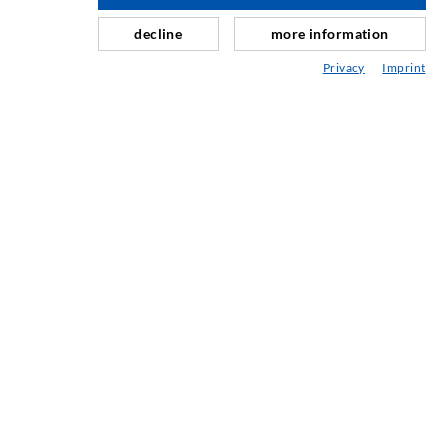
Schleier- & Flächeninjektion
decline
more information
Fugensanierung
Privacy
Imprint
Berg- & Tunnelbau
Ankersysteme
Mix
Injektions- und Mischgeräte
INDUSTRIETECHNIK
Auftragsarbeiten
Entwicklung/Konstruktion
Fertigung
Produkte
Reparaturen