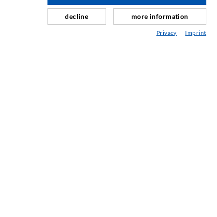
Schleier- & Flächeninjektion
decline
more information
Fugensanierung
Privacy
Imprint
Berg- & Tunnelbau
Ankersysteme
Mix
Injektions- und Mischgeräte
INDUSTRIETECHNIK
Auftragsarbeiten
Entwicklung/Konstruktion
Fertigung
Produkte
Reparaturen