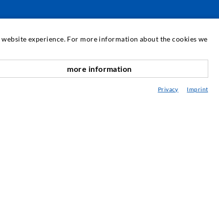
SERVICE
at website experience. For more information about the cookies we
ediathek
more information
nach oben
eratung / Planung / Ausführung
Privacy
Imprint
ebraucht- & Mietmaschinen
achseminare
njektions-ABC
ewsletter