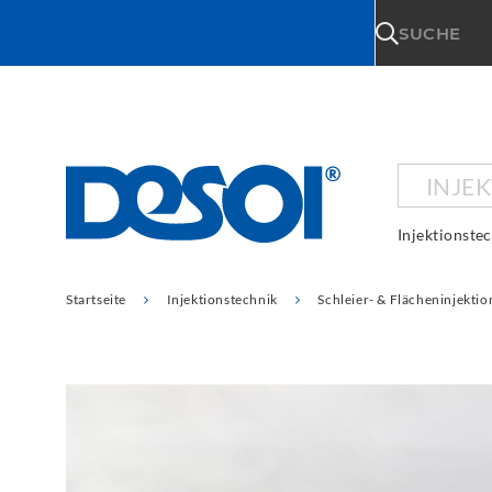
\n
SUCHE
INJE
Injektionste
Startseite
Injektionstechnik
Schleier- & Flächeninjektio