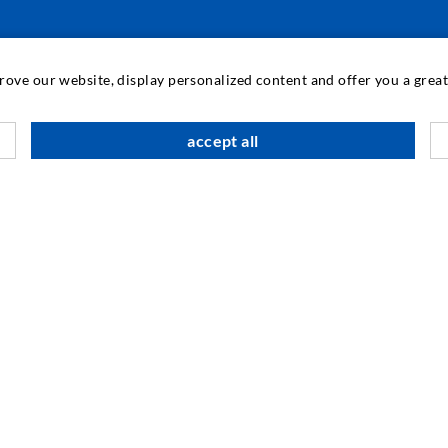
INDUSTRIETECHNIK
prove our website, display personalized content and offer you a gre
Auftragsarbeiten
M
accept all
Entwicklung/Konstruktion
B
Fertigung
G
Produkte
F
Reparaturen
I
N
SOCIAL MEDIA