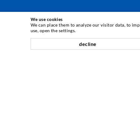
We use cookies
INJEKTIONSTECHNIK
We can place them to analyze our visitor data, to im
use, open the settings.
Rissinjektion
decline
Horizontalabdichtung
Schleier- & Flächeninjektion
Fugensanierung
Berg- & Tunnelbau
Ankersysteme
Mix
Injektions- und Mischgeräte
UNTERNEHMEN