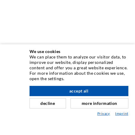
We use cookies
We can place them to analyze our visitor data, to
INJEKTIONSTECHNIK
improve our website, display personalized
content and offer you a great website experience.
For more information about the cookies we use,
Rissinjektion
open the settings.
Horizontalabdichtung
accept all
nach oben
Schleier- & Flächeninjektion
decline
more information
Fugensanierung
Privacy
Imprint
Berg- & Tunnelbau
Ankersysteme
Mix