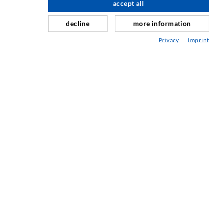
accept all
nach oben
Schleier- & Flächeninjektion
decline
more information
Fugensanierung
Privacy
Imprint
Berg- & Tunnelbau
Ankersysteme
Mix
Injektions- und Mischgeräte
INDUSTRIETECHNIK
Auftragsarbeiten
Entwicklung/Konstruktion
Fertigung
Produkte
Reparaturen