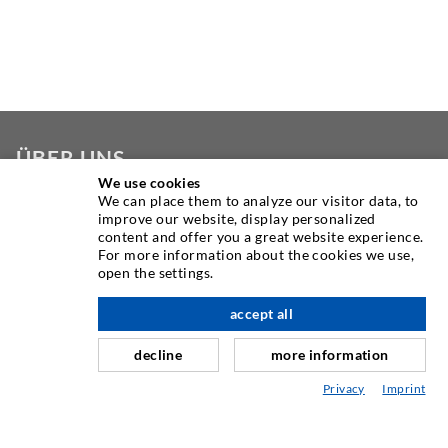
ÜBER UNS
We use cookies
We can place them to analyze our visitor data, to
Seit Jahren ist die Desoi GmbH weltweit führend als
improve our website, display personalized
Hersteller im Bereich der Injektionstechnik mit einer
content and offer you a great website experience.
großen Auswahl an hochwertigen Injektionspackern
For more information about the cookies we use,
open the settings.
verschiedenster Ausführungen. Aber auch in der Desoi
Industrietechnik bieten wir eine breite Leistungspalette,
accept all
nach oben
die von der Produktentwicklung über Konstruktion bis hin
zu Drehen, Fräsen, Schweiß- und Montagearbeiten reicht.
decline
more information
Privacy
Imprint
KONTAKTIEREN SIE UNS