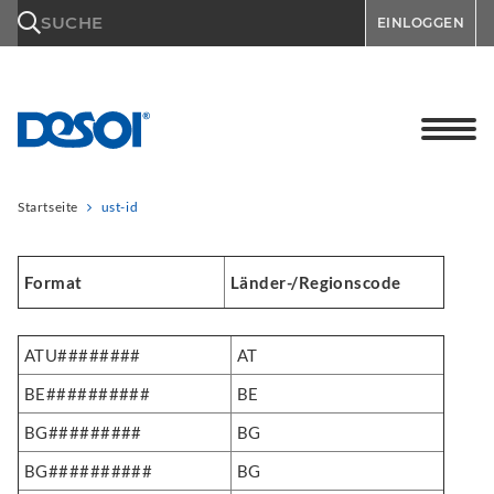
\n
SUCHE
EINLOGGEN
Startseite
ust-id
Format
Länder-/Regionscode
ATU########
AT
BE##########
BE
BG#########
BG
BG##########
BG