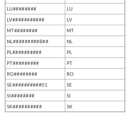
LU########
LU
LV###########
LV
MT########
MT
NL#########B##
NL
PL##########
PL
PT#########
PT
RO########
RO
SE##########01
SE
SI########
SI
SK##########
SK