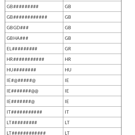
GB#########
GB
GB############
GB
GBGD###
GB
GBHA###
GB
EL#########
GR
HR###########
HR
HU########
HU
IE#@#####@
IE
IE#######@@
IE
IE#######@
IE
IT###########
IT
LT#########
LT
LT############
LT