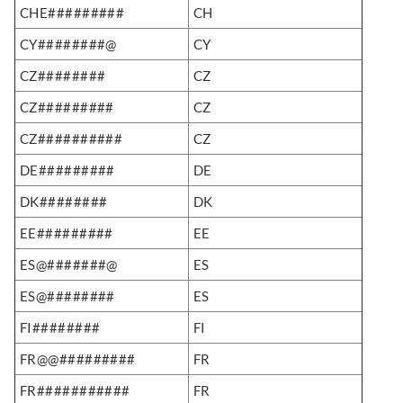
CHE#########
CH
CY########@
CY
CZ########
CZ
CZ#########
CZ
CZ##########
CZ
DE#########
DE
DK########
DK
EE#########
EE
ES@#######@
ES
ES@########
ES
FI########
FI
FR@@#########
FR
FR###########
FR