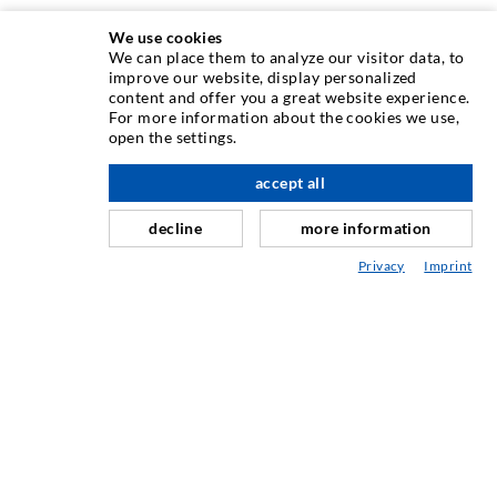
We use cookies
We can place them to analyze our visitor data, to
improve our website, display personalized
content and offer you a great website experience.
INJEKTIONSTECHNIK
For more information about the cookies we use,
open the settings.
Rissinjektion
accept all
nach oben
Horizontalabdichtung
Schleier- & Flächeninjektion
decline
more information
Fugensanierung
Privacy
Imprint
Berg- & Tunnelbau
Ankersysteme
Mix
Injektions- und Mischgeräte
INDUSTRIETECHNIK