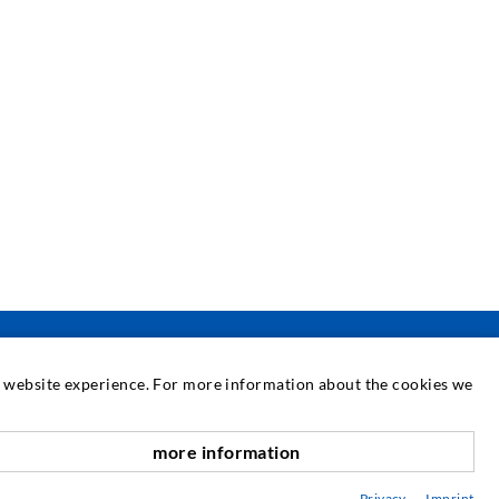
at website experience. For more information about the cookies we
SERVICE
more information
nach oben
ediathek
Privacy
Imprint