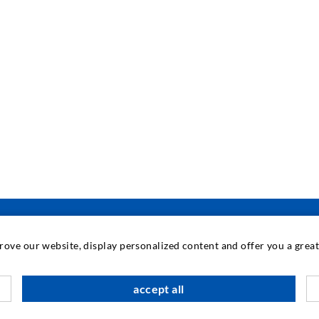
prove our website, display personalized content and offer you a gre
INDUSTRIETECHNIK
accept all
Auftragsarbeiten
M