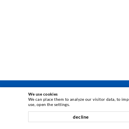
We use cookies
We can place them to analyze our visitor data, to im
use, open the settings.
INJEKTIONSTECHNIK
decline
Rissinjektion