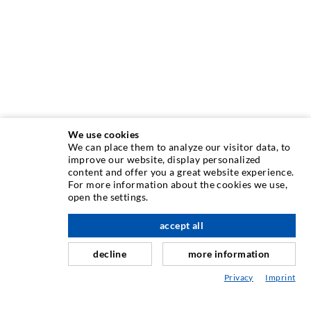
We use cookies
We can place them to analyze our visitor data, to
INJEKTIONSTECHNIK
improve our website, display personalized
content and offer you a great website experience.
For more information about the cookies we use,
Rissinjektion
open the settings.
Horizontalabdichtung
accept all
nach oben
Schleier- & Flächeninjektion
decline
more information
Fugensanierung
Privacy
Imprint
Berg- & Tunnelbau
Ankersysteme