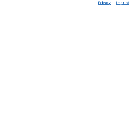
Privacy
Imprint
Berg- & Tunnelbau
Ankersysteme
Mix
Injektions- und Mischgeräte
INDUSTRIETECHNIK
Auftragsarbeiten
Entwicklung/Konstruktion
Fertigung
Produkte
Reparaturen
SERVICE
Mediathek