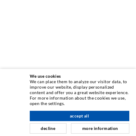
We use cookies
We can place them to analyze our visitor data, to
INJEKTIONSTECHNIK
improve our website, display personalized
content and offer you a great website experience.
For more information about the cookies we use,
Rissinjektion
open the settings.
Horizontalabdichtung
accept all
nach oben
Schleier- & Flächeninjektion
decline
more information
Fugensanierung