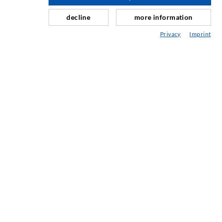
Schleier- & Flächeninjektion
decline
more information
Fugensanierung
Privacy
Imprint
Berg- & Tunnelbau
Ankersysteme
Mix
Injektions- und Mischgeräte
INDUSTRIETECHNIK
Auftragsarbeiten
Entwicklung/Konstruktion
Fertigung
Produkte
Reparaturen