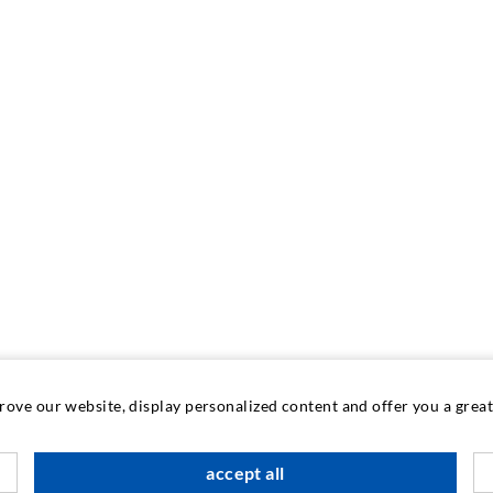
prove our website, display personalized content and offer you a gre
INDUSTRIETECHNIK
accept all