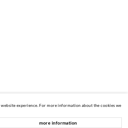
at website experience. For more information about the cookies we
SERVICE
more information
nach oben