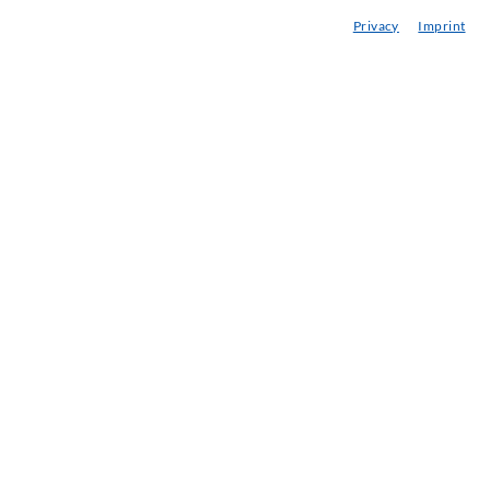
ediathek
Privacy
Imprint
eratung / Planung / Ausführung
ebraucht- & Mietmaschinen
achseminare
njektions-ABC
ewsletter