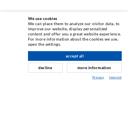
We use cookies
We can place them to analyze our visitor data, to
INJEKTIONSTECHNIK
improve our website, display personalized
content and offer you a great website experience.
For more information about the cookies we use,
Rissinjektion
open the settings.
Horizontalabdichtung
accept all
nach oben
Schleier- & Flächeninjektion
decline
more information
Fugensanierung
Privacy
Imprint
Berg- & Tunnelbau
Ankersysteme
Mix
Injektions- und Mischgeräte
INDUSTRIETECHNIK