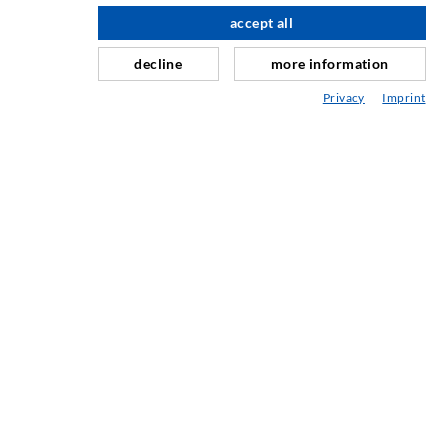
Horizontalabdichtung
accept all
nach oben
Schleier- & Flächeninjektion
decline
more information
Fugensanierung
Privacy
Imprint
Berg- & Tunnelbau
Ankersysteme
Mix
Injektions- und Mischgeräte
INDUSTRIETECHNIK
Auftragsarbeiten
Entwicklung/Konstruktion
Fertigung
Produkte
Reparaturen