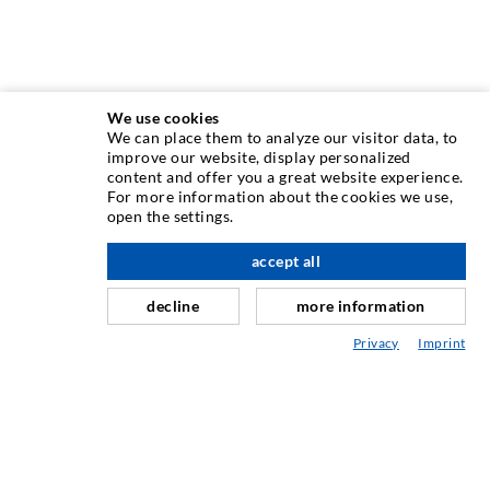
We use cookies
We can place them to analyze our visitor data, to
INJEKTIONSTECHNIK
improve our website, display personalized
content and offer you a great website experience.
For more information about the cookies we use,
Rissinjektion
open the settings.
Horizontalabdichtung
accept all
nach oben
Schleier- & Flächeninjektion
decline
more information
Fugensanierung
Privacy
Imprint
Berg- & Tunnelbau
Ankersysteme
Mix
Injektions- und Mischgeräte