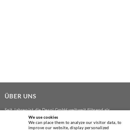
ÜBER UNS
Seit Jahren ist die Desoi GmbH weltweit führend als
Hersteller im Bereich der Injektionstechnik mit einer
We use cookies
We can place them to analyze our visitor data, to
großen Auswahl an hochwertigen Injektionspackern
improve our website, display personalized