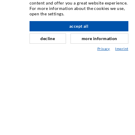
verschiedenster Ausführungen. Aber auch in der Desoi
content and offer you a great website experience.
Industrietechnik bieten wir eine breite Leistungspalette,
For more information about the cookies we use,
open the settings.
die von der Produktentwicklung über Konstruktion bis hin
zu Drehen, Fräsen, Schweiß- und Montagearbeiten reicht.
accept all
nach oben
decline
more information
KONTAKTIEREN SIE UNS
Privacy
Imprint
DESOI GmbH
Gewerbestraße 16
36148 Kalbach/Rhön
GERMANY
+49 6655 9636-0
+49 6655 9636-6666
info@desoi.de
NEWSLETTER