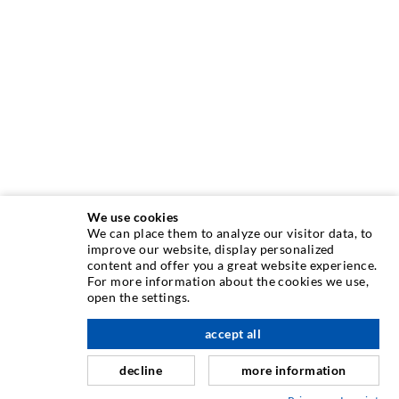
We use cookies
We can place them to analyze our visitor data, to
INJEKTIONSTECHNIK
improve our website, display personalized
content and offer you a great website experience.
For more information about the cookies we use,
Rissinjektion
open the settings.
Horizontalabdichtung
accept all
nach oben
Schleier- & Flächeninjektion
decline
more information
Fugensanierung