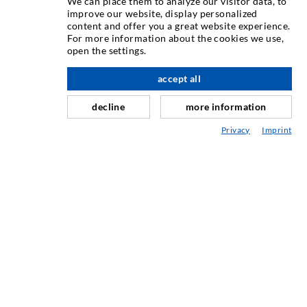
We can place them to analyze our visitor data, to
INJEKTIONSTECHNIK
improve our website, display personalized
content and offer you a great website experience.
For more information about the cookies we use,
Rissinjektion
open the settings.
Horizontalabdichtung
accept all
nach oben
Schleier- & Flächeninjektion
decline
more information
Fugensanierung
Privacy
Imprint
Berg- & Tunnelbau
Ankersysteme
Mix
Injektions- und Mischgeräte
INDUSTRIETECHNIK
Auftragsarbeiten
Entwicklung/Konstruktion