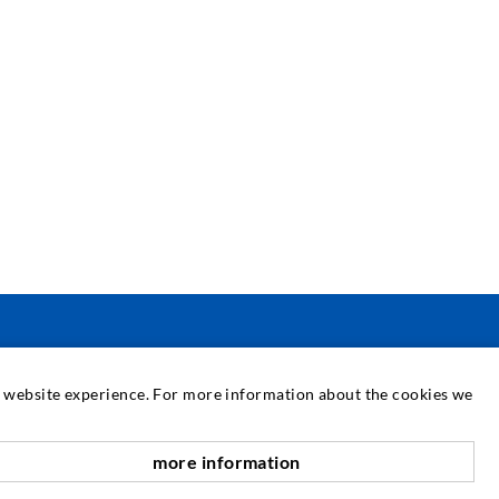
SERVICE
at website experience. For more information about the cookies we
ediathek
more information
nach oben
eratung / Planung / Ausführung