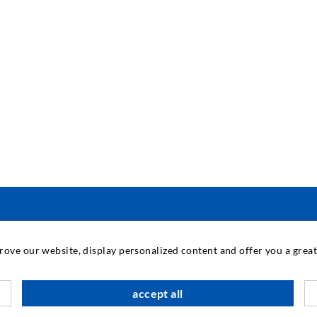
INDUSTRIETECHNIK
prove our website, display personalized content and offer you a gre
Auftragsarbeiten
M
accept all
Entwicklung/Konstruktion
B