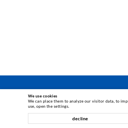
We use cookies
INJEKTIONSTECHNIK
We can place them to analyze our visitor data, to im
use, open the settings.
Rissinjektion
decline
Horizontalabdichtung