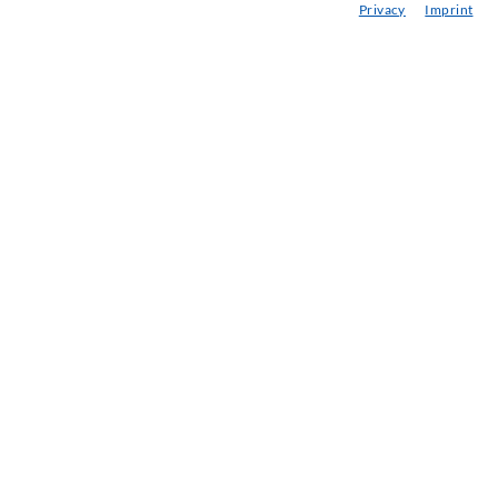
Privacy
Imprint
ebraucht- & Mietmaschinen
achseminare
njektions-ABC
ewsletter