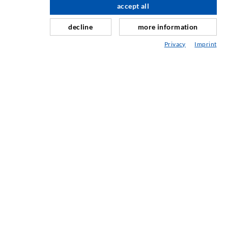
accept all
nach oben
Schleier- & Flächeninjektion
decline
more information
Fugensanierung
Privacy
Imprint
Berg- & Tunnelbau
Ankersysteme
Mix
Injektions- und Mischgeräte
INDUSTRIETECHNIK
Auftragsarbeiten
Entwicklung/Konstruktion
Fertigung
Produkte
Reparaturen