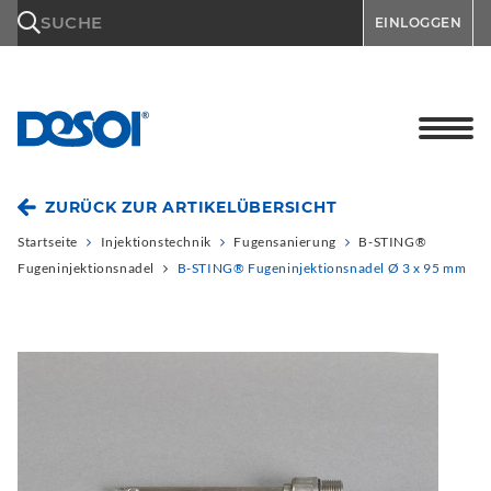
\n
SUCHE
EINLOGGEN
ZURÜCK ZUR ARTIKELÜBERSICHT
Startseite
Injektionstechnik
Fugensanierung
B-STING®
Fugeninjektionsnadel
B-STING® Fugeninjektionsnadel Ø 3 x 95 mm