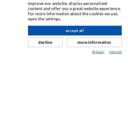
INJEKTIONSTECHNIK
improve our website, display personalized
content and offer you a great website experience.
For more information about the cookies we use,
Rissinjektion
open the settings.
Horizontalabdichtung
accept all
nach oben
Schleier- & Flächeninjektion
decline
more information
Fugensanierung
Privacy
Imprint
Berg- & Tunnelbau
Ankersysteme
Mix
Injektions- und Mischgeräte
INDUSTRIETECHNIK
Auftragsarbeiten
Entwicklung/Konstruktion