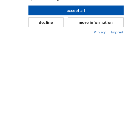
Rissinjektion
accept all
nach oben
Horizontalabdichtung
Schleier- & Flächeninjektion
decline
more information
Fugensanierung
Privacy
Imprint
Berg- & Tunnelbau
Ankersysteme
Mix
Injektions- und Mischgeräte
INDUSTRIETECHNIK
Auftragsarbeiten
Entwicklung/Konstruktion
Fertigung
Produkte