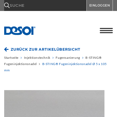
\n
SUCHE
EINLOGGEN
ZURÜCK ZUR ARTIKELÜBERSICHT
Startseite
Injektionstechnik
Fugensanierung
B-STING®
Fugeninjektionsnadel
B-STING® Fugeninjektionsnadel Ø 5 x 105
mm