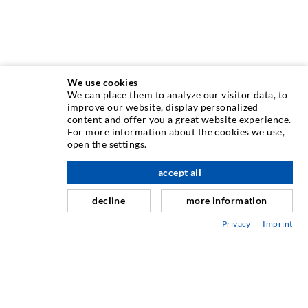
We use cookies
We can place them to analyze our visitor data, to
improve our website, display personalized
content and offer you a great website experience.
INJEKTIONSTECHNIK
For more information about the cookies we use,
open the settings.
Rissinjektion
accept all
nach oben
Horizontalabdichtung
Schleier- & Flächeninjektion
decline
more information
Fugensanierung
Privacy
Imprint
Berg- & Tunnelbau
Ankersysteme
Mix