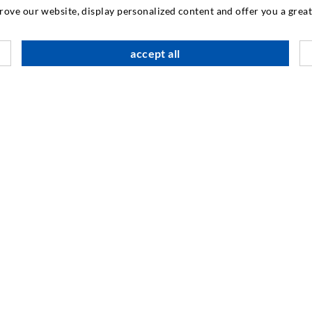
prove our website, display personalized content and offer you a gre
INDUSTRIETECHNIK
accept all
Auftragsarbeiten
M
Entwicklung/Konstruktion
B
Fertigung
G
Produkte
F
Reparaturen
I
N
SOCIAL MEDIA