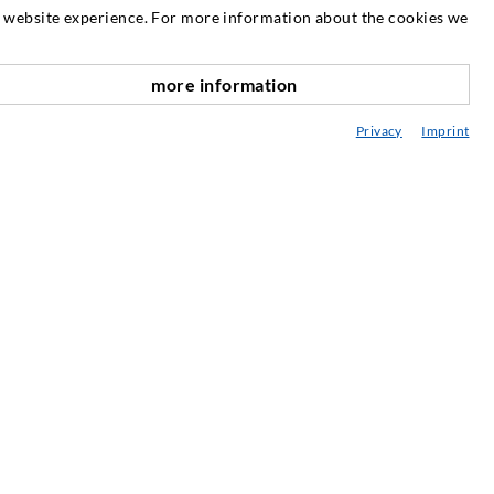
at website experience. For more information about the cookies we
SERVICE
more information
nach oben
ediathek
Privacy
Imprint
eratung / Planung / Ausführung
ebraucht- & Mietmaschinen
achseminare
njektions-ABC
ewsletter