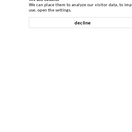
We can place them to analyze our visitor data, to im
use, open the settings.
INJEKTIONSTECHNIK
decline
Rissinjektion
Horizontalabdichtung
Schleier- & Flächeninjektion
Fugensanierung
Berg- & Tunnelbau
Ankersysteme
Mix
Injektions- und Mischgeräte
UNTERNEHMEN
Geschichte