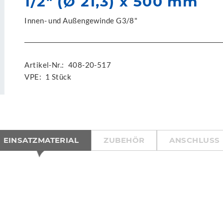
1/2" (Ø 21,3) x 500 mm
Innen- und Außengewinde G3/8"
Artikel-Nr.:
408-20-517
VPE:
1 Stück
EINSATZMATERIAL
ZUBEHÖR
ANSCHLUSS