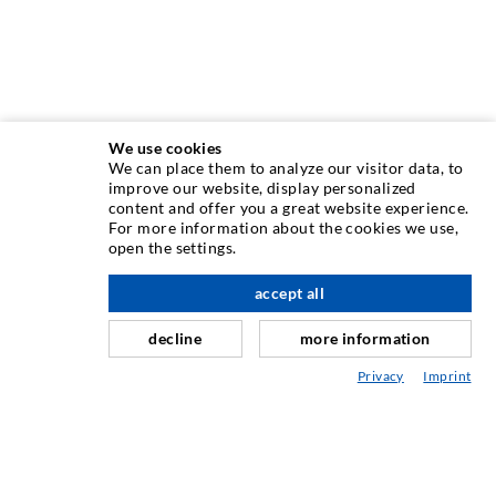
We use cookies
We can place them to analyze our visitor data, to
INJEKTIONSTECHNIK
improve our website, display personalized
content and offer you a great website experience.
For more information about the cookies we use,
Rissinjektion
open the settings.
Horizontalabdichtung
accept all
nach oben
Schleier- & Flächeninjektion
decline
more information
Fugensanierung
Privacy
Imprint
Berg- & Tunnelbau
Ankersysteme
Mix
Injektions- und Mischgeräte