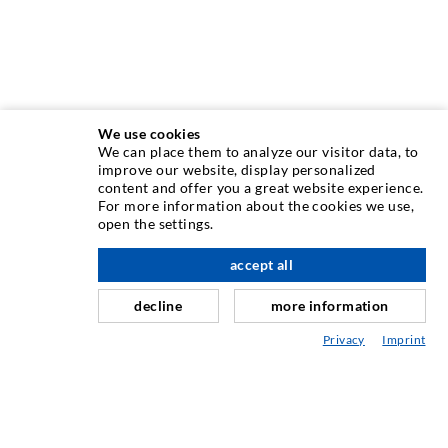
We use cookies
We can place them to analyze our visitor data, to
INJEKTIONSTECHNIK
improve our website, display personalized
content and offer you a great website experience.
For more information about the cookies we use,
Rissinjektion
open the settings.
Horizontalabdichtung
accept all
nach oben
Schleier- & Flächeninjektion
decline
more information
Fugensanierung
Privacy
Imprint
Berg- & Tunnelbau
Ankersysteme
Mix
Injektions- und Mischgeräte