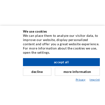
We use cookies
We can place them to analyze our visitor data, to
INJEKTIONSTECHNIK
improve our website, display personalized
content and offer you a great website experience.
For more information about the cookies we use,
Rissinjektion
open the settings.
Horizontalabdichtung
accept all
nach oben
Schleier- & Flächeninjektion
decline
more information
Fugensanierung
Privacy
Imprint
Berg- & Tunnelbau
Ankersysteme
Mix
Injektions- und Mischgeräte