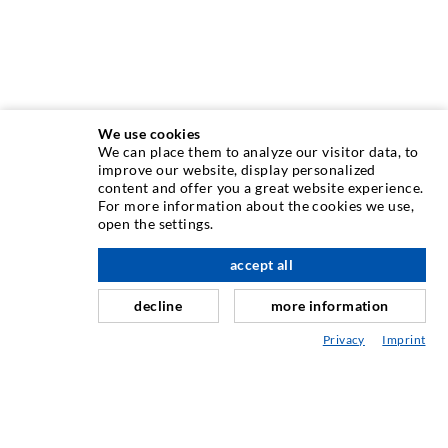
We use cookies
We can place them to analyze our visitor data, to
INJEKTIONSTECHNIK
improve our website, display personalized
content and offer you a great website experience.
For more information about the cookies we use,
Rissinjektion
open the settings.
Horizontalabdichtung
accept all
nach oben
Schleier- & Flächeninjektion
decline
more information
Fugensanierung
Privacy
Imprint
Berg- & Tunnelbau
Ankersysteme
Mix
Injektions- und Mischgeräte