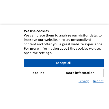
We use cookies
We can place them to analyze our visitor data, to
INJEKTIONSTECHNIK
improve our website, display personalized
content and offer you a great website experience.
For more information about the cookies we use,
Rissinjektion
open the settings.
Horizontalabdichtung
accept all
nach oben
Schleier- & Flächeninjektion
decline
more information
Fugensanierung
Privacy
Imprint
Berg- & Tunnelbau
Ankersysteme
Mix
Injektions- und Mischgeräte