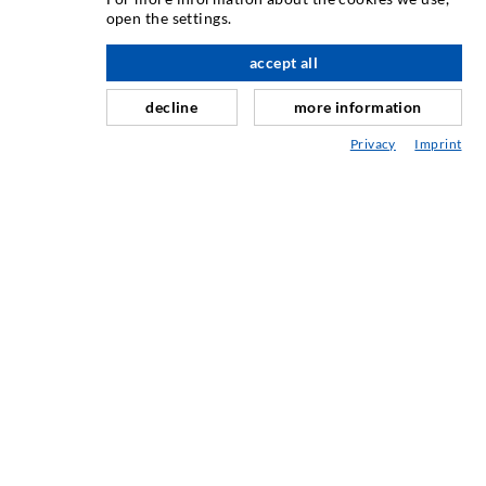
open the settings.
Rissinjektion
accept all
nach oben
Horizontalabdichtung
Schleier- & Flächeninjektion
decline
more information
Fugensanierung
Privacy
Imprint
Berg- & Tunnelbau
Ankersysteme
Mix
Injektions- und Mischgeräte
INDUSTRIETECHNIK
Auftragsarbeiten
Entwicklung/Konstruktion
Fertigung