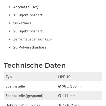
Acrylatgel (AY)
1C Injektionsharz
Silikatharz
2C Injektionsharz
Zementsuspension (ZS)
2C Polyurethanharz
Technische Daten
Typ
HPE 101
Spannstelle
Ø 98 x 150 mm
Spannstelle (gespannt)
Ø 111 mm
Bohrloch-Ø min.-max.
101-109 mm