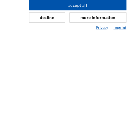
accept all
nach oben
Horizontalabdichtung
Schleier- & Flächeninjektion
decline
more information
Fugensanierung
Privacy
Imprint
Berg- & Tunnelbau
Ankersysteme
Mix
Injektions- und Mischgeräte
INDUSTRIETECHNIK
Auftragsarbeiten
Entwicklung/Konstruktion
Fertigung
Produkte