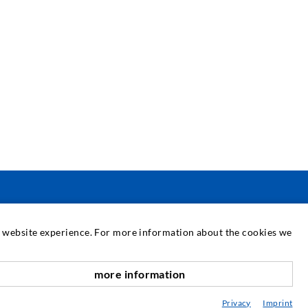
SERVICE
at website experience. For more information about the cookies we
ediathek
more information
nach oben
eratung / Planung / Ausführung
Privacy
Imprint