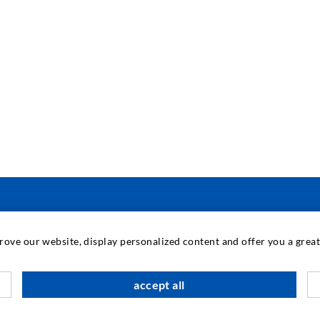
INDUSTRIETECHNIK
prove our website, display personalized content and offer you a gre
Auftragsarbeiten
M
accept all
Entwicklung/Konstruktion
B