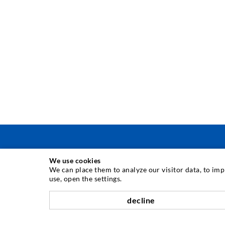
We use cookies
INJEKTIONSTECHNIK
We can place them to analyze our visitor data, to im
use, open the settings.
Rissinjektion
decline
Horizontalabdichtung