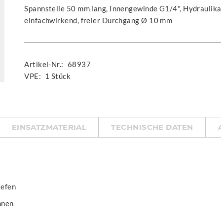
Spannstelle 50 mm lang, Innengewinde G1/4", Hydraulik
einfachwirkend, freier Durchgang Ø 10 mm
Artikel-Nr.:
68937
VPE:
1 Stück
EINSATZMATERIAL
TECHNISCHE DATEN
iefen
nnen