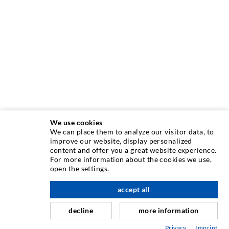
We use cookies
We can place them to analyze our visitor data, to
INJEKTIONSTECHNIK
improve our website, display personalized
content and offer you a great website experience.
For more information about the cookies we use,
Rissinjektion
open the settings.
Horizontalabdichtung
accept all
nach oben
Schleier- & Flächeninjektion
decline
more information
Fugensanierung
Privacy
Imprint