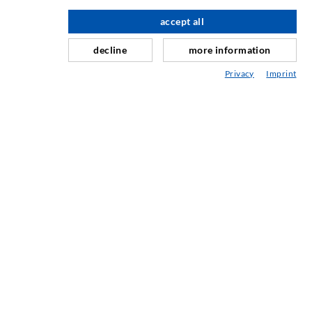
Horizontalabdichtung
accept all
nach oben
Schleier- & Flächeninjektion
decline
more information
Fugensanierung
Privacy
Imprint
Berg- & Tunnelbau
Ankersysteme
Mix
Injektions- und Mischgeräte
INDUSTRIETECHNIK
Auftragsarbeiten
Entwicklung/Konstruktion
Fertigung
Produkte
Reparaturen