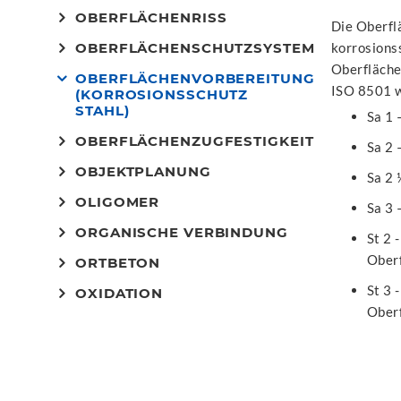
OBERFLÄCHENRISS
Die Oberfl
OBERFLÄCHENSCHUTZSYSTEM
korrosions
Oberfläche
OBERFLÄCHENVORBEREITUNG
ISO 8501 wi
(KORROSIONSSCHUTZ
STAHL)
Sa 1 
OBERFLÄCHENZUGFESTIGKEIT
Sa 2 
OBJEKTPLANUNG
Sa 2 
OLIGOMER
Sa 3 
ORGANISCHE VERBINDUNG
St 2 
Ober
ORTBETON
St 3 
OXIDATION
Ober