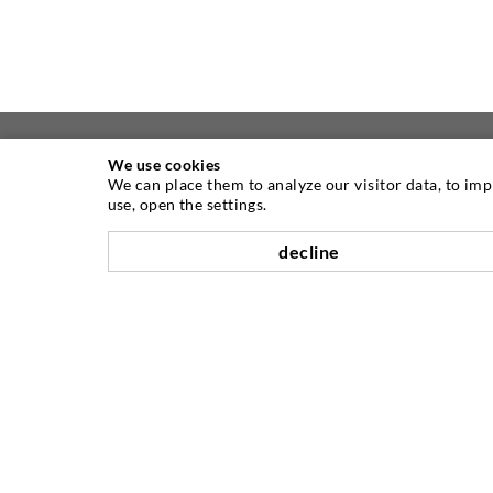
We use cookies
We can place them to analyze our visitor data, to im
ÜBER UNS
use, open the settings.
decline
Seit Jahren ist die Desoi GmbH weltweit
führend als Hersteller im Bereich der
Injektionstechnik mit einer großen
Auswahl an hochwertigen
Injektionspackern verschiedenster
Ausführungen. Aber auch in der Desoi
Industrietechnik bieten wir eine breite
Leistungspalette, die von der
Produktentwicklung über Konstruktion
bis hin zu Drehen, Fräsen, Schweiß- und