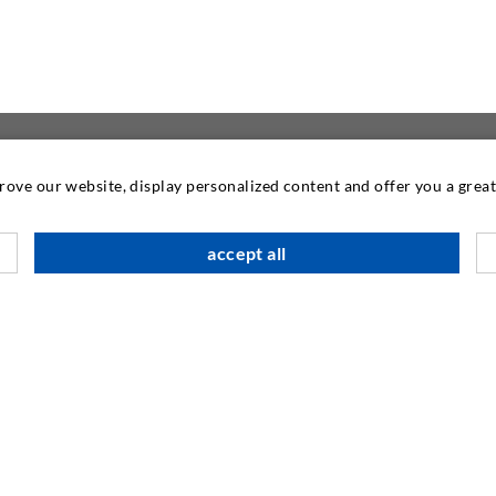
prove our website, display personalized content and offer you a gre
KONTAKTIEREN SIE
accept all
DESOI GmbH
Gewerbestraße 16
36148 Kalbach/Rhön
GERMANY
+49 6655 9636-0
+49 6655 9636-6666
info@desoi.de