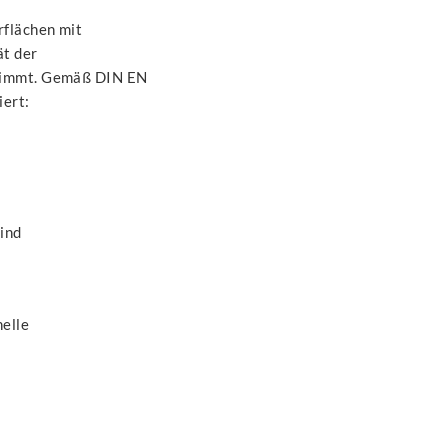
rflächen mit
ät der
stimmt. Gemäß DIN EN
iert:
sind
elle