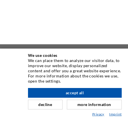
We use cookies
ÜBER UNS
We can place them to analyze our visitor data, to
improve our website, display personalized
content and offer you a great website experience.
Seit Jahren ist die Desoi GmbH weltweit führend als
For more information about the cookies we use,
Hersteller im Bereich der Injektionstechnik mit einer
open the settings.
großen Auswahl an hochwertigen Injektionspackern
verschiedenster Ausführungen. Aber auch in der Desoi
accept all
nach oben
Industrietechnik bieten wir eine breite Leistungspalette,
decline
more information
die von der Produktentwicklung über Konstruktion bis hin
zu Drehen, Fräsen, Schweiß- und Montagearbeiten reicht.
Privacy
Imprint