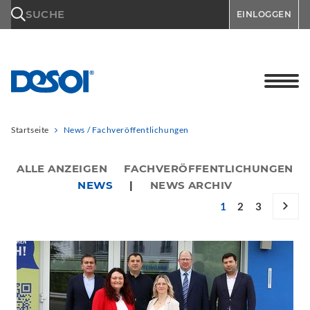
\n
SUCHE
EINLOGGEN
Startseite
News / Fachveröffentlichungen
ALLE ANZEIGEN
FACHVERÖFFENTLICHUNGEN
NEWS
|
NEWS ARCHIV
1
2
3