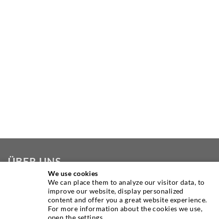
ÜBER UNS
We use cookies
We can place them to analyze our visitor data, to
Seit Jahren ist die Desoi GmbH weltweit führend als
improve our website, display personalized
Hersteller im Bereich der Injektionstechnik mit einer
content and offer you a great website experience.
großen Auswahl an hochwertigen Injektionspackern
For more information about the cookies we use,
open the settings.