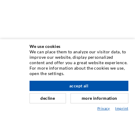
We use cookies
We can place them to analyze our visitor data, to
INJEKTIONSTECHNIK
improve our website, display personalized
content and offer you a great website experience.
For more information about the cookies we use,
Rissinjektion
open the settings.
Horizontalabdichtung
accept all
nach oben
Schleier- & Flächeninjektion
decline
more information
Fugensanierung
Privacy
Imprint
Berg- & Tunnelbau
Ankersysteme
Mix