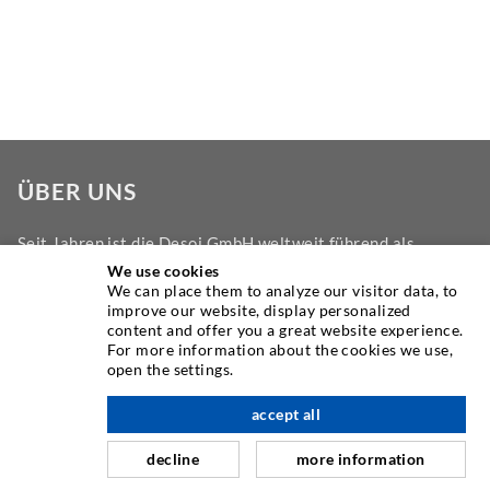
ÜBER UNS
Seit Jahren ist die Desoi GmbH weltweit führend als
Hersteller im Bereich der Injektionstechnik mit einer
We use cookies
We can place them to analyze our visitor data, to
großen Auswahl an hochwertigen Injektionspackern
improve our website, display personalized
verschiedenster Ausführungen. Aber auch in der Desoi
content and offer you a great website experience.
Industrietechnik bieten wir eine breite Leistungspalette,
For more information about the cookies we use,
open the settings.
die von der Produktentwicklung über Konstruktion bis hin
zu Drehen, Fräsen, Schweiß- und Montagearbeiten reicht.
accept all
nach oben
decline
more information