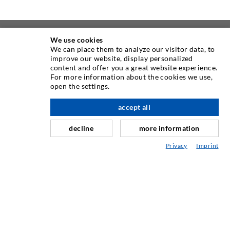
We use cookies
ÜBER UNS
We can place them to analyze our visitor data, to
improve our website, display personalized
content and offer you a great website experience.
Seit Jahren ist die Desoi GmbH weltweit führend als
For more information about the cookies we use,
Hersteller im Bereich der Injektionstechnik mit einer
open the settings.
großen Auswahl an hochwertigen Injektionspackern
verschiedenster Ausführungen. Aber auch in der Desoi
accept all
nach oben
Industrietechnik bieten wir eine breite Leistungspalette,
decline
more information
die von der Produktentwicklung über Konstruktion bis hin
zu Drehen, Fräsen, Schweiß- und Montagearbeiten reicht.
Privacy
Imprint
KONTAKTIEREN SIE UNS
DESOI GmbH
Gewerbestraße 16