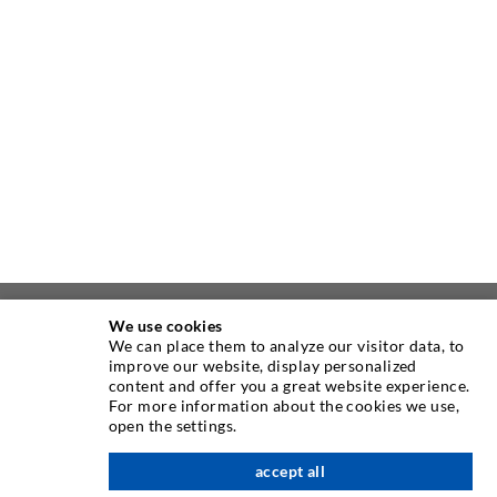
We use cookies
ÜBER UNS
We can place them to analyze our visitor data, to
improve our website, display personalized
content and offer you a great website experience.
Seit Jahren ist die Desoi GmbH weltweit führend als
For more information about the cookies we use,
Hersteller im Bereich der Injektionstechnik mit einer
open the settings.
großen Auswahl an hochwertigen Injektionspackern
verschiedenster Ausführungen. Aber auch in der Desoi
accept all
nach oben
Industrietechnik bieten wir eine breite Leistungspalette,